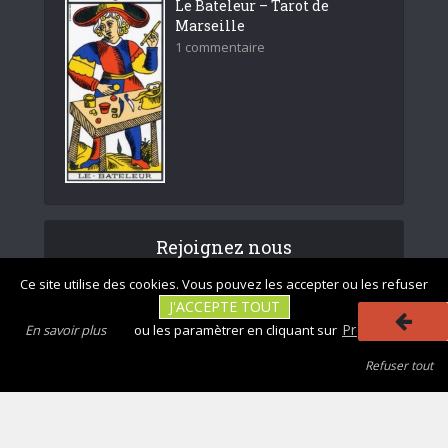
Le Bateleur – Tarot de
Marseille
1 commentaire
Rejoignez nous
Ce site utilise des cookies. Vous pouvez les accepter ou les refuser
J'ACCEPTE TOUT
Préférences
En savoir plus
ou les paramètrer en cliquant sur
Refuser tout
|
|
Photos non
Mentions légales
Tous droits réservés - divinatix.com © 2026