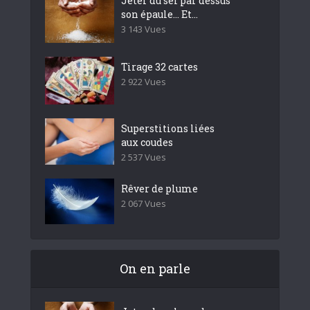
Jeter du sel par dessus
son épaule… Et...
3 143 Vues
Tirage 32 cartes
2 922 Vues
Superstitions liées
aux coudes
2 537 Vues
Rêver de plume
2 067 Vues
On en parle