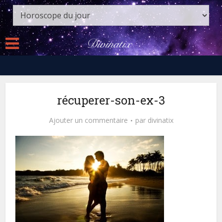
récuperer-son-ex-3
Ajouter un commentaire
par
divinatix