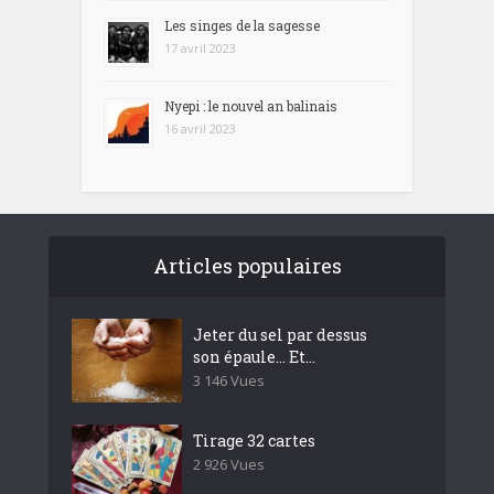
Les singes de la sagesse
17 avril 2023
Nyepi : le nouvel an balinais
16 avril 2023
Articles populaires
Jeter du sel par dessus
son épaule… Et...
3 146 Vues
Tirage 32 cartes
2 926 Vues