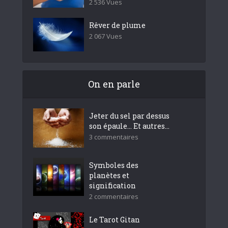
2 536 Vues
Rêver de plume
2 067 Vues
On en parle
Jeter du sel par dessus
son épaule… Et autres...
3 commentaires
Symboles des
planètes et
signification
2 commentaires
Le Tarot Gitan