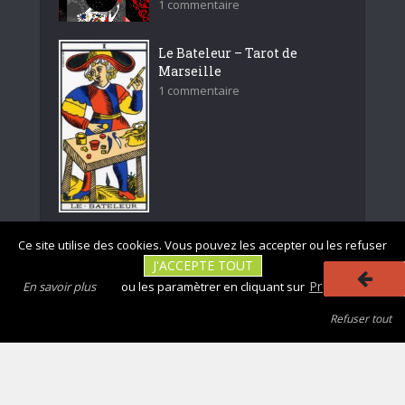
1 commentaire
Le Bateleur – Tarot de
Marseille
1 commentaire
Ce site utilise des cookies. Vous pouvez les accepter ou les refuser
J'ACCEPTE TOUT
Rejoignez nous
Préférences
En savoir plus
ou les paramètrer en cliquant sur
Refuser tout