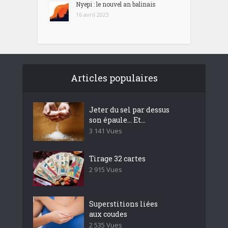
Nyepi : le nouvel an balinais
16 avril 2023
Articles populaires
Jeter du sel par dessus
son épaule… Et...
3 141 Vues
Tirage 32 cartes
2 915 Vues
Superstitions liées
aux coudes
2 535 Vues