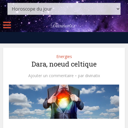
Energies
Dara, noeud celtique
Ajouter un commentaire
par
divinatix