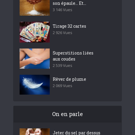
son épaule… Et...
3 146 Vues
Tirage 32 cartes
2 926 Vues
Superstitions liées
aux coudes
2 539 Vues
Rêver de plume
2 069 Vues
On en parle
Jeter du sel par dessus